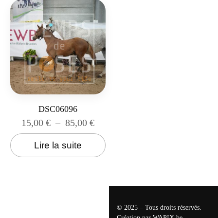
DSC06096
15,00
€
–
85,00
€
Lire la suite
© 2025 – Tous droits réservés.
Création par
WAPIX.be