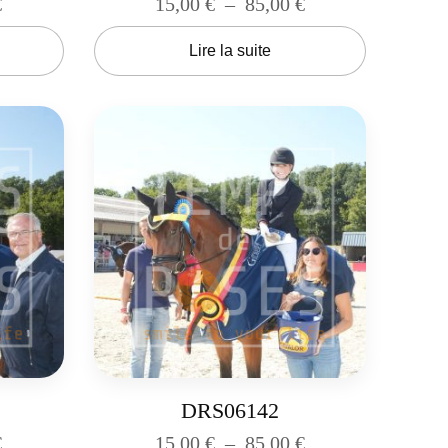
€
15,00
€
–
85,00
€
Lire la suite
DRS06142
€
15,00
€
–
85,00
€