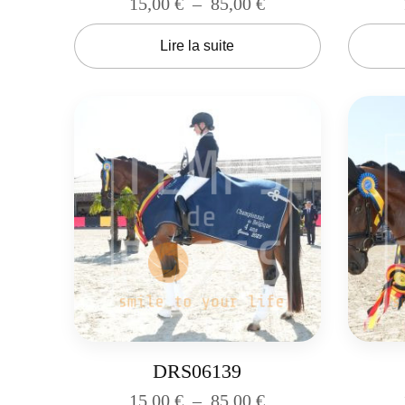
15,00
€
–
85,00
€
Lire la suite
DRS06139
15,00
€
–
85,00
€