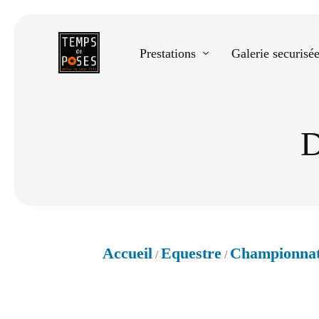
Prestations
Galerie securisé
D
Equestre
Spectacle de danse
Photos scolaires
Evènementiels
Accueil
Equestre
Championnat
/
/