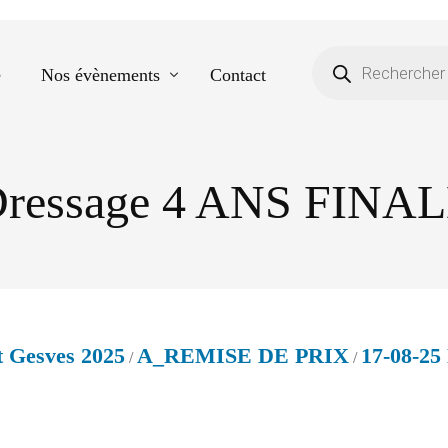
e
Nos évènements
Contact
ressage 4 ANS FINA
Equestre
Spectacle de danse
Photos scolaires
Evènementiels
 Gesves 2025
A_REMISE DE PRIX
17-08-2
/
/