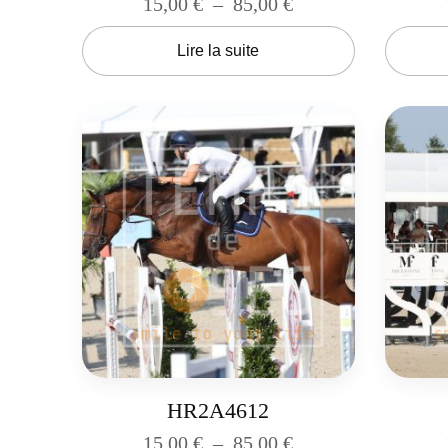
15,00
€
–
85,00
€
Lire la suite
HR2A4612
15,00
€
–
85,00
€