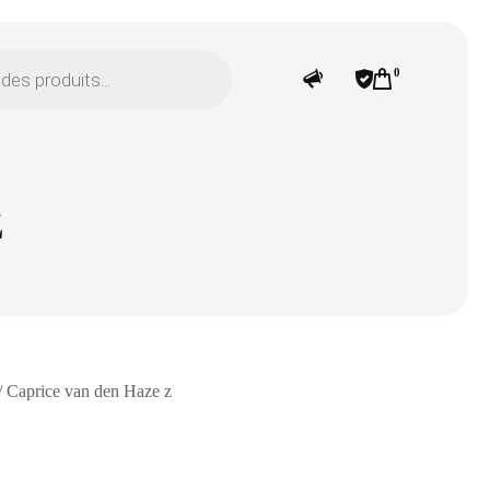
0
z
/ Caprice van den Haze z