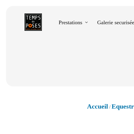
Prestations
Galerie securisé
Equestre
Spectacle de danse
Photos scolaires
Evènementiels
Accueil
Equestr
/