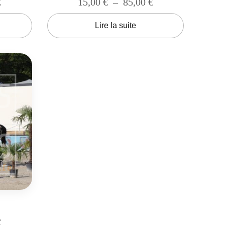
€
15,00
€
–
85,00
€
Lire la suite
€