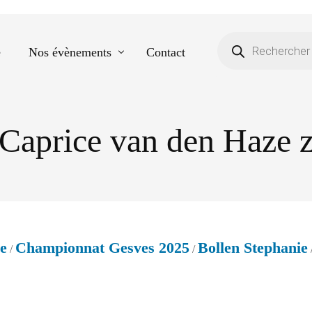
e
Nos évènements
Contact
Caprice van den Haze 
Equestre
Spectacle de danse
Photos scolaires
Evènementiels
e
Championnat Gesves 2025
Bollen Stephanie
/
/