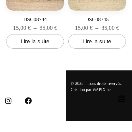
DSC08744
DSC08745
15,00
€
–
85,00
€
15,00
€
–
85,00
€
Lire la suite
Lire la suite
© 2025 – Tous droits réservés.
Création par
WAPIX.be