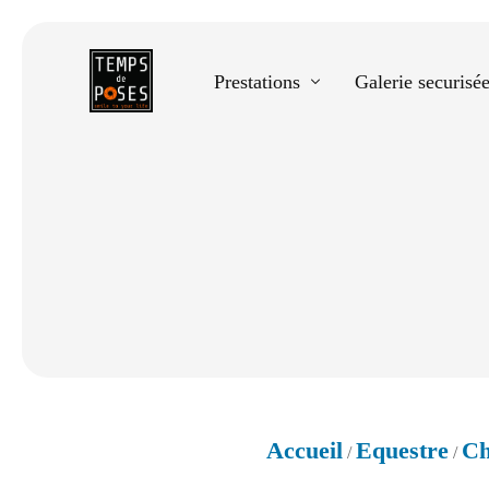
Prestations
Galerie securisé
Equestre
Spectacle de danse
Photos scolaires
Evènementiels
Accueil
Equestre
Ch
/
/