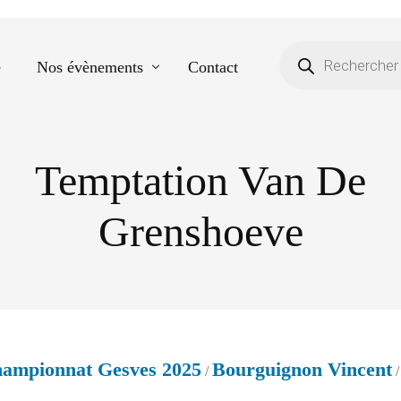
e
Nos évènements
Contact
Temptation Van De
Equestre
Spectacle de danse
Grenshoeve
Photos scolaires
Evènementiels
ampionnat Gesves 2025
Bourguignon Vincent
/
/