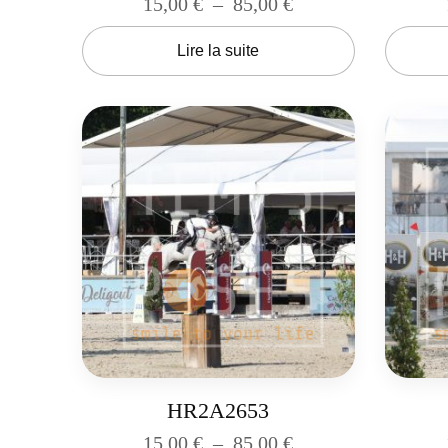
15,00
€
–
85,00
€
Lire la suite
HR2A2653
15,00
€
–
85,00
€