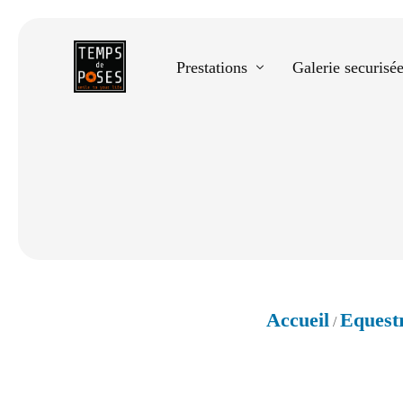
Prestations
Galerie securisé
Equestre
Spectacle de danse
Photos scolaires
Evènementiels
Accueil
Equest
/