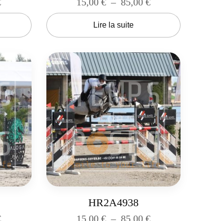
€
15,00
€
–
85,00
€
Lire la suite
HR2A4938
€
15,00
€
–
85,00
€