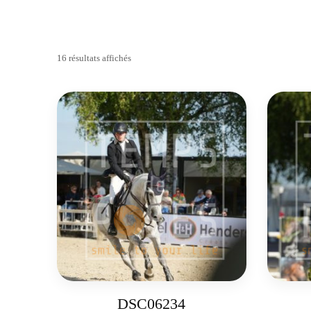
16 résultats affichés
DSC06234