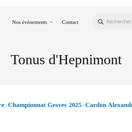
e
Nos évènements
Contact
Tonus d'Hepnimont
Equestre
Spectacle de danse
Photos scolaires
Evènementiels
re
Championnat Gesves 2025
Cardon Alexand
/
/