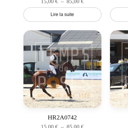
15,00
€
–
85,00
€
Lire la suite
HR2A0742
15,00
€
–
85,00
€