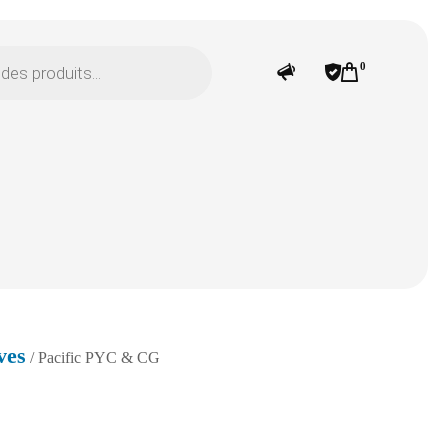
0
ves
/ Pacific PYC & CG