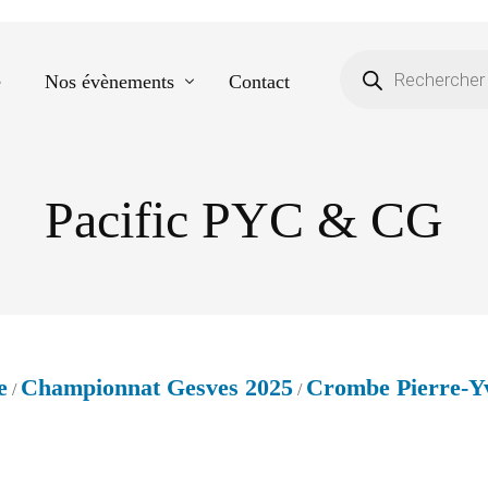
e
Nos évènements
Contact
Pacific PYC & CG
Equestre
Spectacle de danse
Photos scolaires
Evènementiels
e
Championnat Gesves 2025
Crombe Pierre-Y
/
/