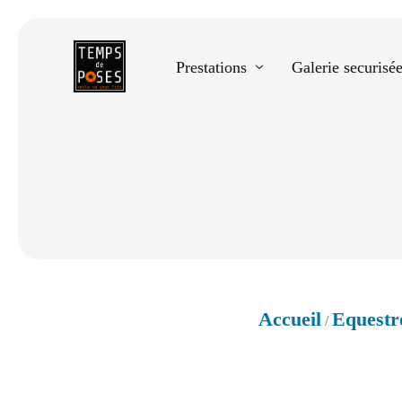
Prestations
Galerie securisé
Equestre
Spectacle de danse
Photos scolaires
Evènementiels
Accueil
Equestr
/