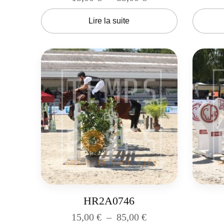
Lire la suite
HR2A0746
15,00
€
–
85,00
€