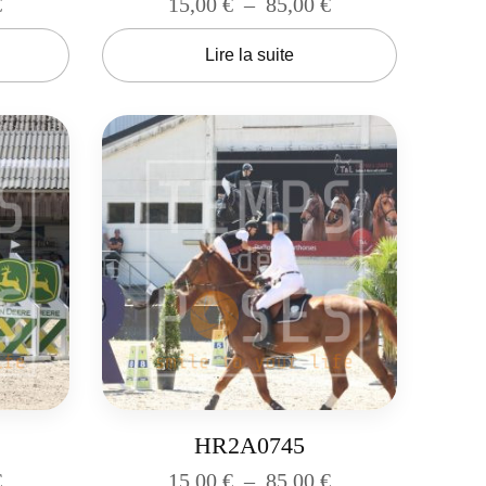
€
15,00
€
–
85,00
€
Lire la suite
HR2A0745
€
15,00
€
–
85,00
€