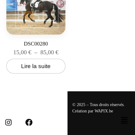
DSC00280
15,00
€
–
85,00
€
Lire la suite
© 2025 – Tous droits réservés.
Création par
WAPIX.be