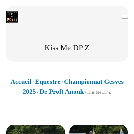
Kiss Me DP Z
Accueil
Equestre
Championnat Gesves
/
/
2025
De Proft Anouk
/
/ Kiss Me DP Z