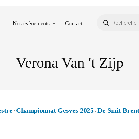
e
Nos évènements
Contact
Verona Van 't Zijp
Equestre
Spectacle de danse
Photos scolaires
Evènementiels
stre
Championnat Gesves 2025
De Smit Bren
/
/