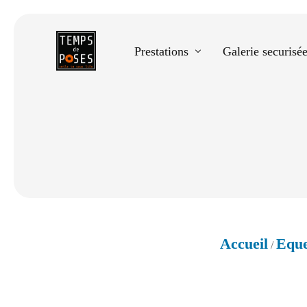
Prestations
Galerie securisé
Equestre
Spectacle de danse
Photos scolaires
Evènementiels
Accueil
Eque
/