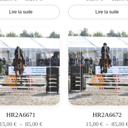
Lire la suite
Lire la suite
HR2A6671
HR2A6672
15,00
€
–
85,00
€
15,00
€
–
85,00