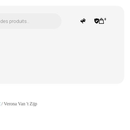
0
t
/ Verona Van 't Zijp