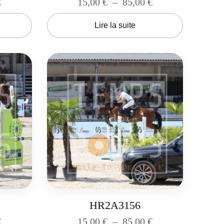
€
15,00
€
–
85,00
€
Lire la suite
HR2A3156
€
15,00
€
–
85,00
€