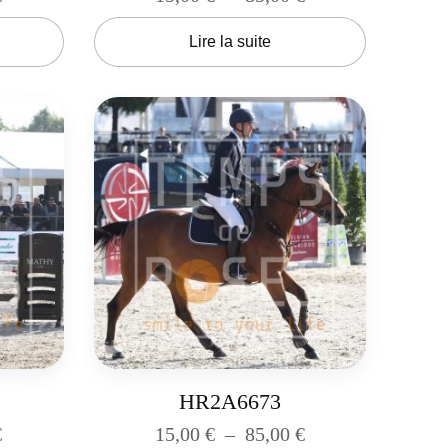
Lire la suite
HR2A6673
€
15,00
€
–
85,00
€