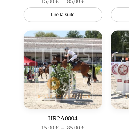
15,00
€
–
85,00
€
Lire la suite
HR2A0804
15,00
€
–
85,00
€