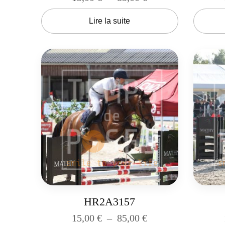
Lire la suite
HR2A3157
15,00
€
–
85,00
€