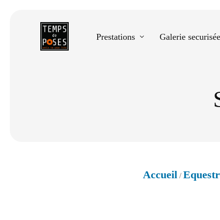
Prestations
Galerie securisé
Equestre
Spectacle de danse
Photos scolaires
Evènementiels
Accueil
Equestr
/