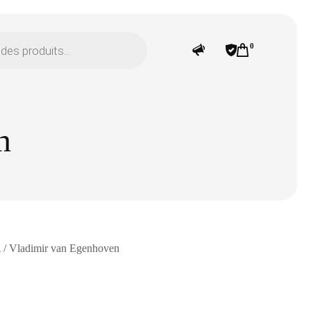
0
n
n
/ Vladimir van Egenhoven