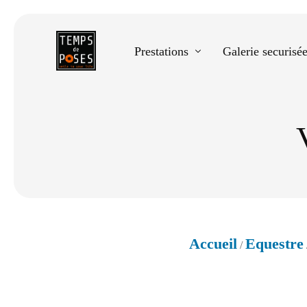
Prestations
Galerie securisé
Equestre
Spectacle de danse
Photos scolaires
Evènementiels
Accueil
Equestre
/