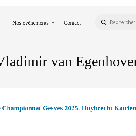
e
Nos évènements
Contact
Vladimir van Egenhove
Equestre
Spectacle de danse
Photos scolaires
Evènementiels
Championnat Gesves 2025
Huybrecht Katrie
/
/