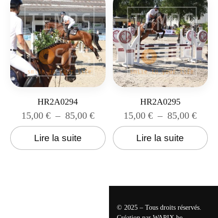
HR2A0294
HR2A0295
15,00
€
–
85,00
€
15,00
€
–
85,00
€
Lire la suite
Lire la suite
© 2025 – Tous droits réservés.
Création par
WAPIX.be