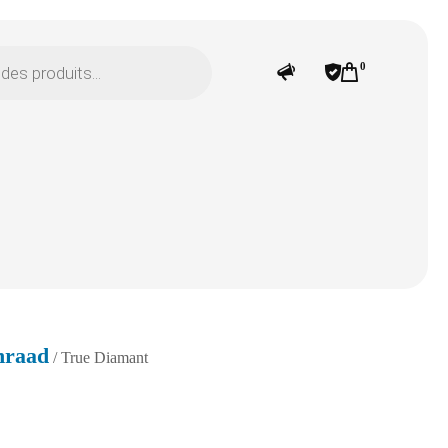
0
nraad
/ True Diamant