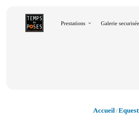
Prestations
Galerie securisé
Equestre
Spectacle de danse
Photos scolaires
Evènementiels
Accueil
Equest
/