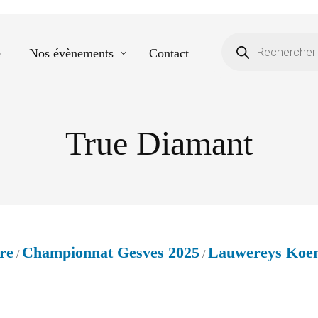
e
Nos évènements
Contact
True Diamant
Equestre
Spectacle de danse
Photos scolaires
Evènementiels
re
Championnat Gesves 2025
Lauwereys Koe
/
/