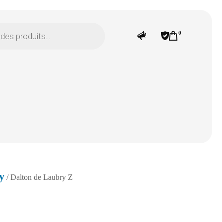
0
y
/ Dalton de Laubry Z