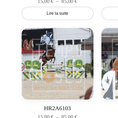
15,00
€
–
85,00
€
Lire la suite
HR2A6103
15,00
€
–
85,00
€