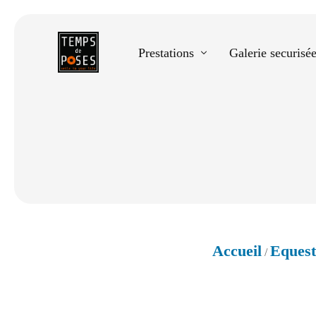
Prestations
Galerie securisé
Equestre
Spectacle de danse
Photos scolaires
Evènementiels
Accueil
Equest
/