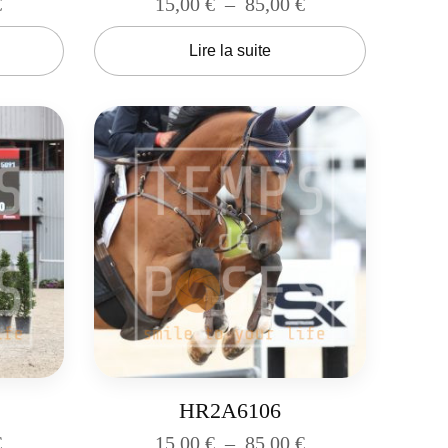
€
15,00
€
–
85,00
€
Lire la suite
HR2A6106
€
15,00
€
–
85,00
€