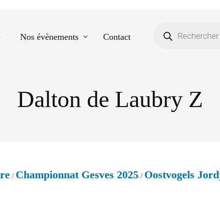
e
Nos évènements
Contact
Dalton de Laubry Z
Equestre
Spectacle de danse
Photos scolaires
Evènementiels
re
Championnat Gesves 2025
Oostvogels Jord
/
/