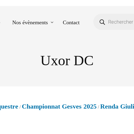
e
Nos évènements
Contact
Uxor DC
Equestre
Spectacle de danse
Photos scolaires
Evènementiels
uestre
Championnat Gesves 2025
Renda Giul
/
/