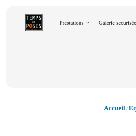
Prestations
Galerie securisé
Equestre
Spectacle de danse
Photos scolaires
Evènementiels
Accueil
Eq
/