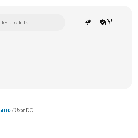
0
iano
/ Uxor DC