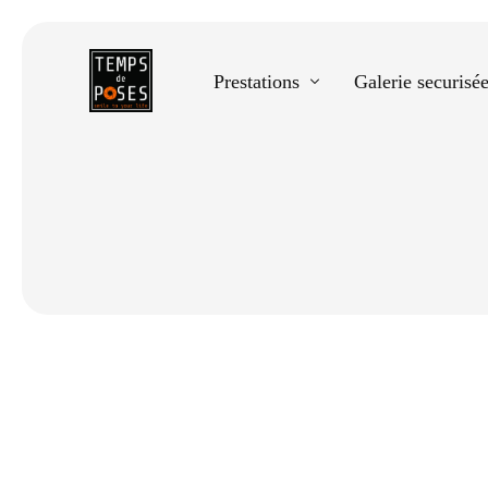
Prestations
Galerie securisé
Equestre
Spectacle de danse
Photos scolaires
Evènementiels