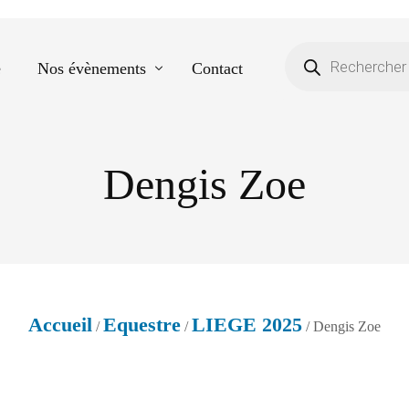
e
Nos évènements
Contact
Dengis Zoe
Equestre
Spectacle de danse
Photos scolaires
Evènementiels
Accueil
Equestre
LIEGE 2025
/
/
/ Dengis Zoe