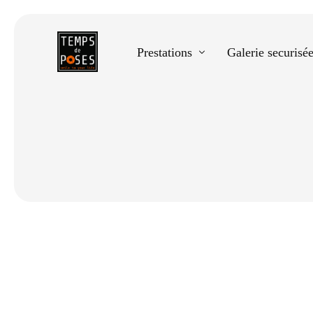
Prestations
Galerie securisé
Equestre
Spectacle de danse
Photos scolaires
Evènementiels