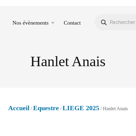
e
Nos évènements
Contact
Hanlet Anais
Equestre
Spectacle de danse
Photos scolaires
Evènementiels
Accueil
Equestre
LIEGE 2025
/
/
/ Hanlet Anais