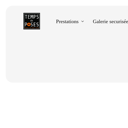
Prestations
Galerie securisé
Equestre
Spectacle de danse
Photos scolaires
Evènementiels