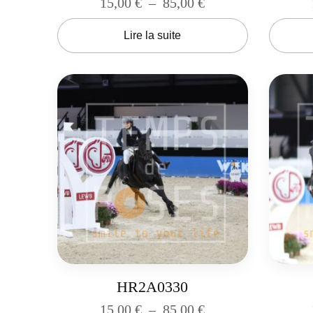
15,00
€
–
85,00
€
Lire la suite
HR2A0330
15,00
€
–
85,00
€