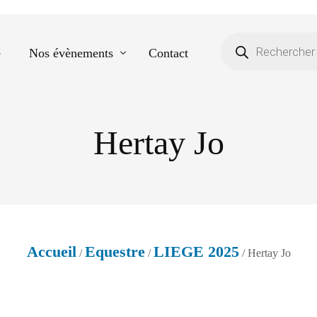
e
Nos évènements
Contact
Hertay Jo
Equestre
Spectacle de danse
Photos scolaires
Evènementiels
Accueil
Equestre
LIEGE 2025
/
/
/ Hertay Jo