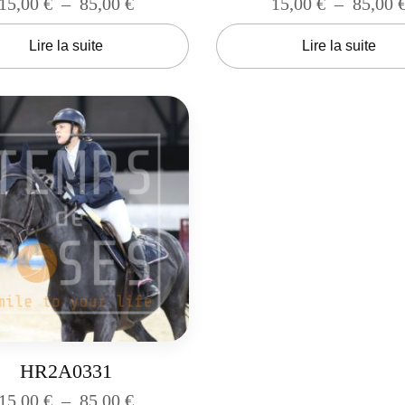
15,00
€
–
85,00
€
15,00
€
–
85,00
Lire la suite
Lire la suite
HR2A0331
15,00
€
–
85,00
€