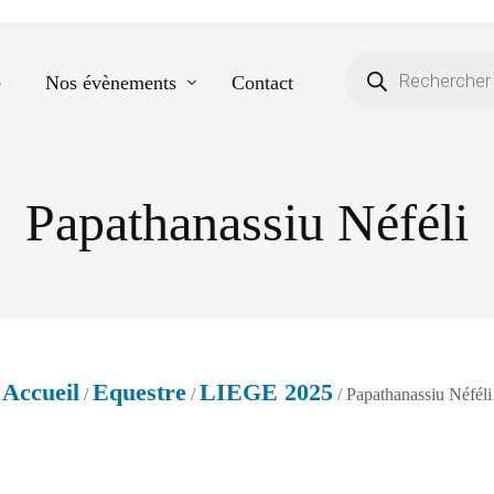
e
Nos évènements
Contact
Papathanassiu Néféli
Equestre
Spectacle de danse
Photos scolaires
Evènementiels
Accueil
Equestre
LIEGE 2025
/
/
/ Papathanassiu Néféli