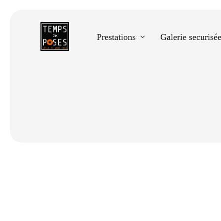
Prestations
Galerie securisé
Equestre
Spectacle de danse
Photos scolaires
Evènementiels