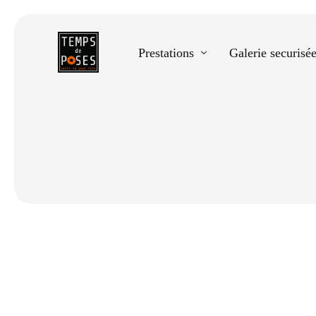
Prestations
Galerie securisé
Equestre
Spectacle de danse
Photos scolaires
Evènementiels