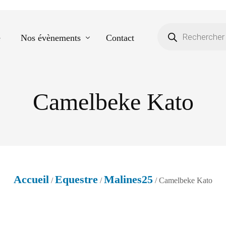
e
Nos évènements
Contact
Camelbeke Kato
Equestre
Spectacle de danse
Photos scolaires
Evènementiels
Accueil
Equestre
Malines25
/
/
/ Camelbeke Kato