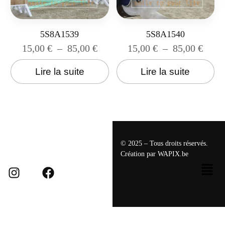
5S8A1539
5S8A1540
15,00
€
–
85,00
€
15,00
€
–
85,00
€
Lire la suite
Lire la suite
© 2025 – Tous droits réservés.
Création par
WAPIX.be