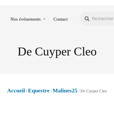
e
Nos évènements
Contact
De Cuyper Cleo
Equestre
Spectacle de danse
Photos scolaires
Evènementiels
Accueil
Equestre
Malines25
/
/
/ De Cuyper Cleo