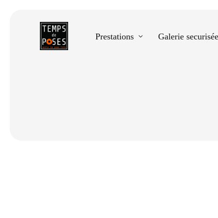
Prestations
Galerie securisé
Equestre
Spectacle de danse
Photos scolaires
Evènementiels