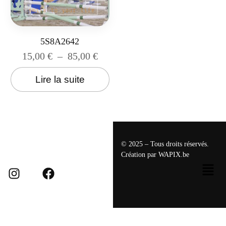
5S8A2642
15,00
€
–
85,00
€
Lire la suite
© 2025 – Tous droits réservés.
Création par
WAPIX.be