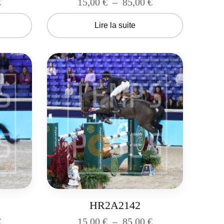
€
15,00
€
–
85,00
€
Lire la suite
HR2A2142
€
15,00
€
–
85,00
€