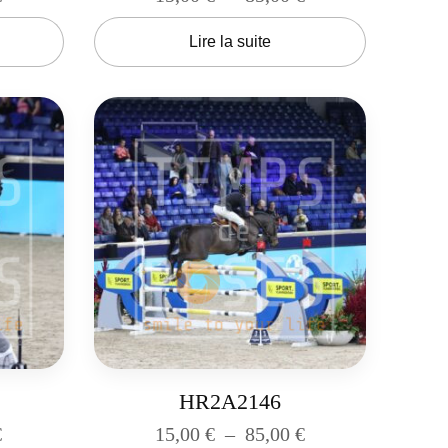
Lire la suite
HR2A2146
€
15,00
€
–
85,00
€