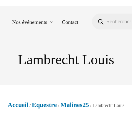
e
Nos évènements
Contact
Lambrecht Louis
Equestre
Spectacle de danse
Photos scolaires
Evènementiels
Accueil
Equestre
Malines25
/
/
/ Lambrecht Louis