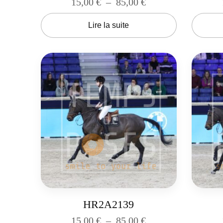
15,00
€
–
85,00
€
Lire la suite
HR2A2139
15,00
€
–
85,00
€