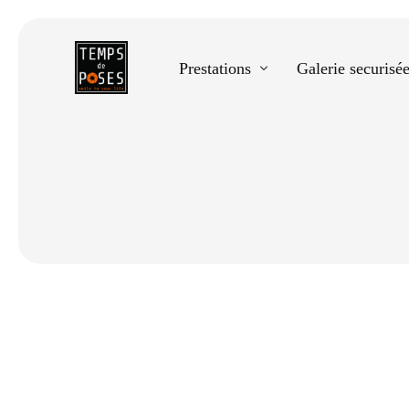
Prestations
Galerie securisé
Equestre
Spectacle de danse
Photos scolaires
Evènementiels