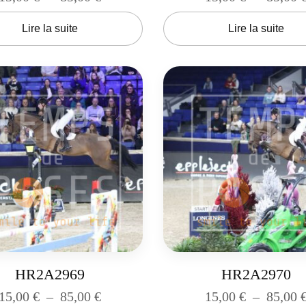
Lire la suite
Lire la suite
HR2A2969
HR2A2970
15,00
€
–
85,00
€
15,00
€
–
85,00