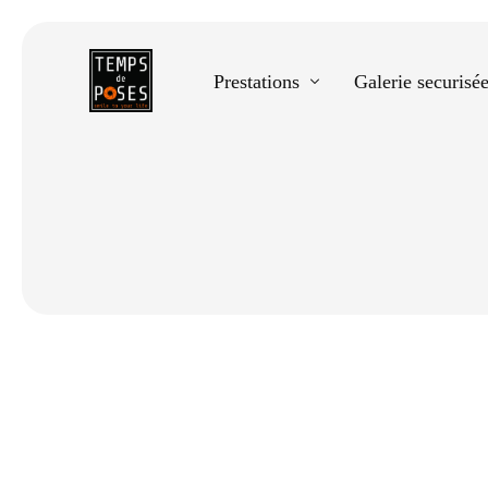
Prestations
Galerie securisé
Equestre
Spectacle de danse
Photos scolaires
Evènementiels