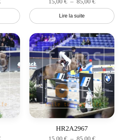
€
15,00
€
–
85,00
€
Lire la suite
HR2A2967
€
15,00
€
–
85,00
€