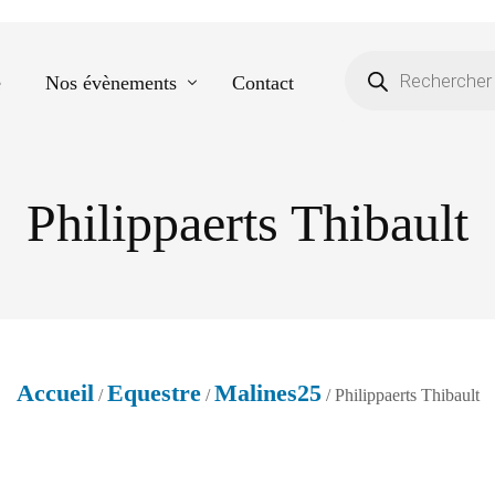
e
Nos évènements
Contact
Philippaerts Thibault
Equestre
Spectacle de danse
Photos scolaires
Evènementiels
Accueil
Equestre
Malines25
/
/
/ Philippaerts Thibault