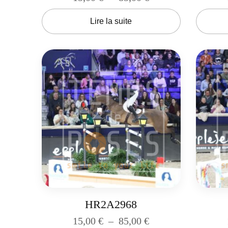
Lire la suite
HR2A2968
15,00
€
–
85,00
€