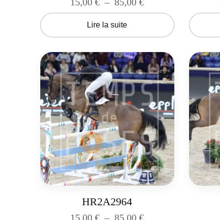
15,00
€
–
85,00
€
Lire la suite
HR2A2964
15,00
€
–
85,00
€