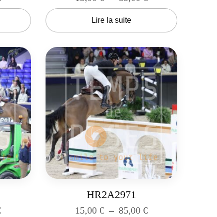
Lire la suite
HR2A2971
€
15,00
€
–
85,00
€