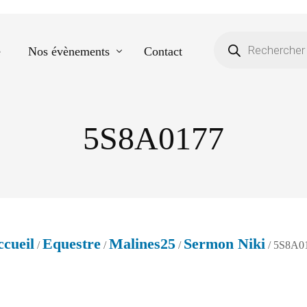
e
Nos évènements
Contact
5S8A0177
Equestre
Spectacle de danse
Photos scolaires
Evènementiels
cueil
Equestre
Malines25
Sermon Niki
/
/
/
/ 5S8A0