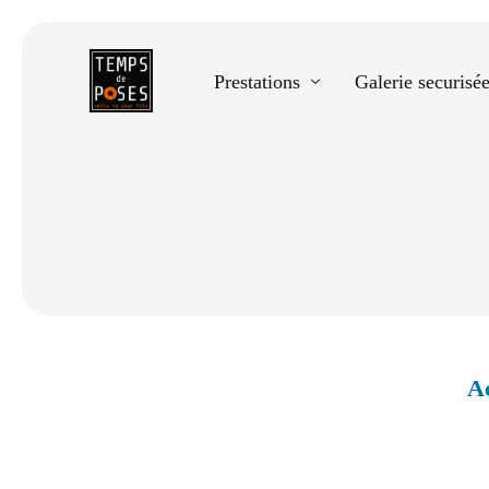
Prestations
Galerie securisé
Equestre
Spectacle de danse
Photos scolaires
Evènementiels
Ac