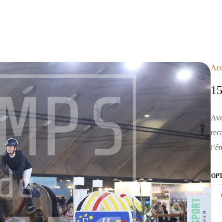
Acc
1
Ave
rec
l’é
OP