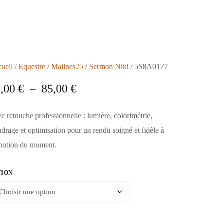
ueil
/
Equestre
/
Malines25
/
Sermon Niki
/ 5S8A0177
5,00
€
–
85,00
€
c retouche professionnelle : lumière, colorimétrie,
adrage et optimisation pour un rendu soigné et fidèle à
motion du moment.
TION