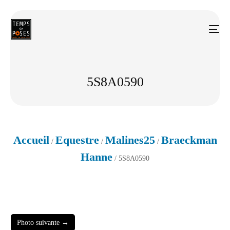
5S8A0590
Accueil
Equestre
Malines25
Braeckman
/
/
/
Hanne
/ 5S8A0590
Photo suivante →