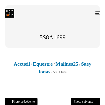
5S8A1699
Accueil
Equestre
Malines25
Saey
/
/
/
Jonas
/ 5S8A1699
← Photo précédente
Photo suivante →