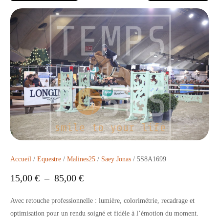
Accueil
/
Equestre
/
Malines25
/
Saey Jonas
/ 5S8A1699
15,00
€
–
85,00
€
Avec retouche professionnelle : lumière, colorimétrie, recadrage et
optimisation pour un rendu soigné et fidèle à l’émotion du moment.