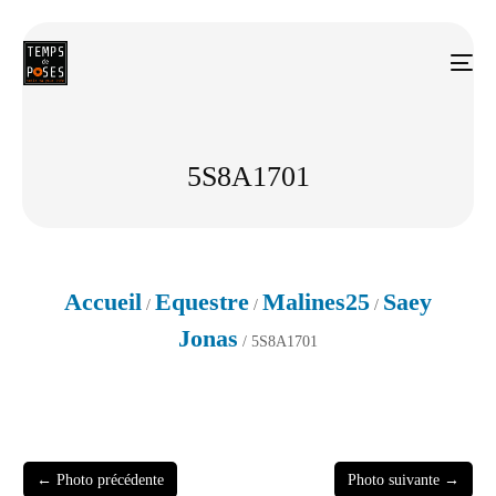
5S8A1701
Accueil
Equestre
Malines25
Saey
/
/
/
Jonas
/ 5S8A1701
← Photo précédente
Photo suivante →