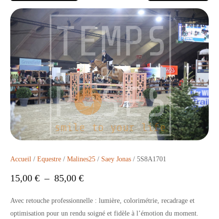
Accueil
/
Equestre
/
Malines25
/
Saey Jonas
/ 5S8A1701
15,00
€
–
85,00
€
Avec retouche professionnelle : lumière, colorimétrie, recadrage et
optimisation pour un rendu soigné et fidèle à l’émotion du moment.