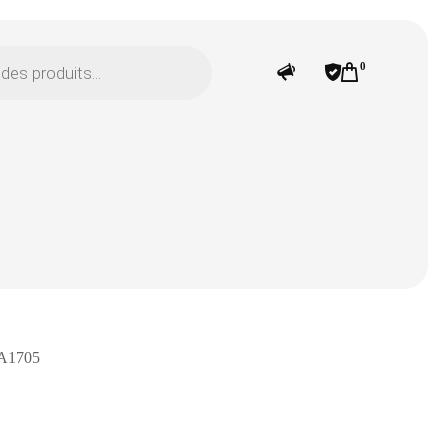
0
A1705