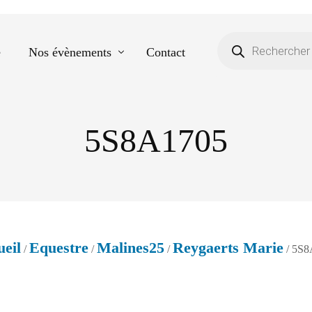
e
Nos évènements
Contact
5S8A1705
Equestre
Spectacle de danse
Photos scolaires
Evènementiels
eil
Equestre
Malines25
Reygaerts Marie
/
/
/
/ 5S8