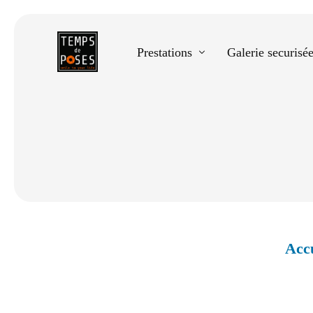
Prestations
Galerie securisé
Equestre
Spectacle de danse
Photos scolaires
Evènementiels
Accu