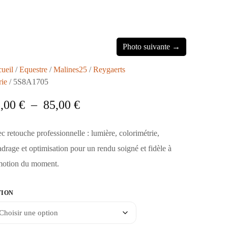
Photo suivante →
ueil
/
Equestre
/
Malines25
/
Reygaerts
ie
/ 5S8A1705
5,00
€
–
85,00
€
c retouche professionnelle : lumière, colorimétrie,
adrage et optimisation pour un rendu soigné et fidèle à
motion du moment.
TION