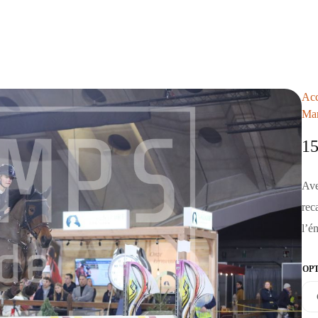
Acc
Mar
1
Ave
rec
l’é
OP