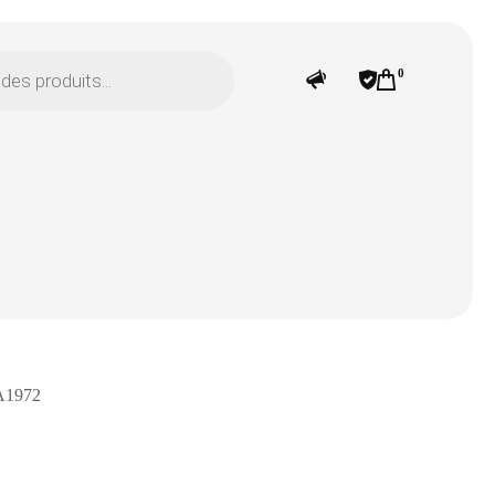
0
A1972