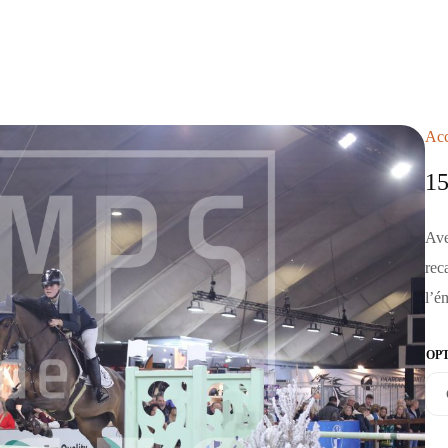
Acc
1
Ave
rec
l’é
OP