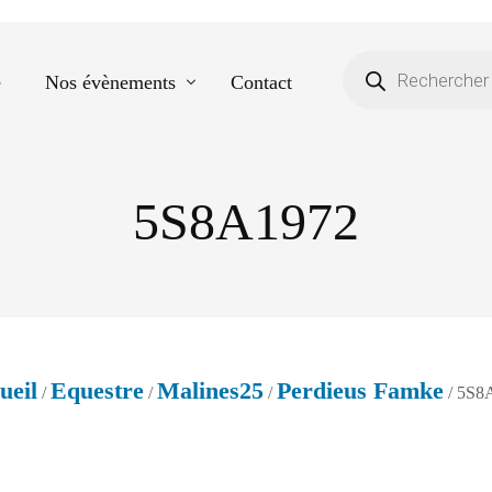
e
Nos évènements
Contact
5S8A1972
Equestre
Spectacle de danse
Photos scolaires
Evènementiels
ueil
Equestre
Malines25
Perdieus Famke
/
/
/
/ 5S8