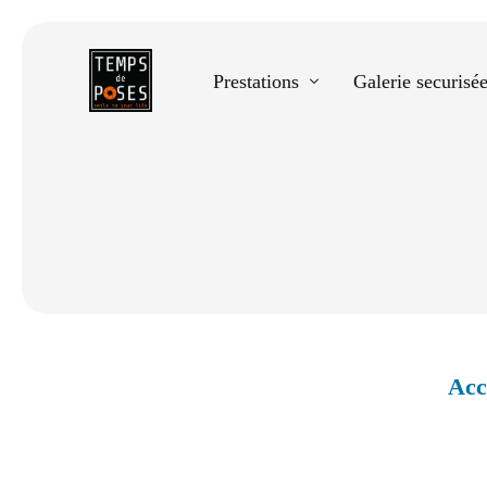
Prestations
Galerie securisé
Equestre
Spectacle de danse
Photos scolaires
Evènementiels
Acc