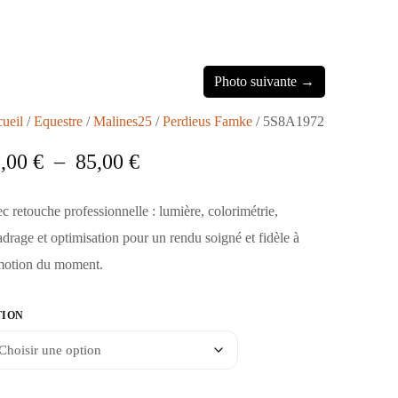
Photo suivante →
ueil
/
Equestre
/
Malines25
/
Perdieus Famke
/ 5S8A1972
5,00
€
–
85,00
€
c retouche professionnelle : lumière, colorimétrie,
adrage et optimisation pour un rendu soigné et fidèle à
motion du moment.
TION