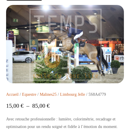
Accueil
/
Equestre
/
Malines25
/
Limbourg Jelle
/ 5S8A4779
15,00
€
–
85,00
€
Avec retouche professionnelle : lumière, colorimétrie, recadrage et
optimisation pour un rendu soigné et fidèle à l’émotion du moment.