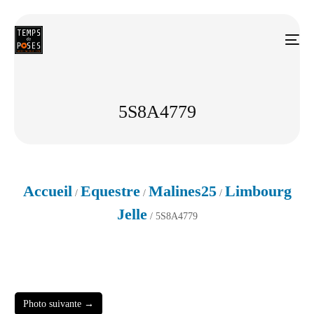
5S8A4779
Accueil
Equestre
Malines25
Limbourg
/
/
/
Jelle
/ 5S8A4779
Photo suivante →