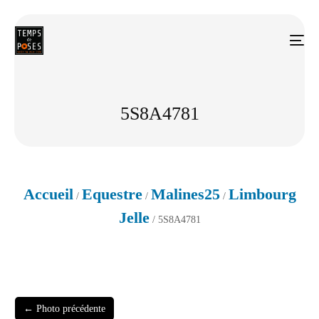
5S8A4781
Accueil
Equestre
Malines25
Limbourg
/
/
/
Jelle
/ 5S8A4781
← Photo précédente