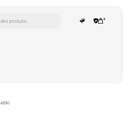
0
A4890