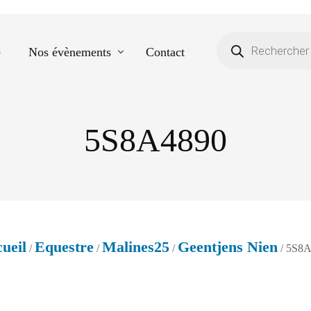
e
Nos évènements
Contact
5S8A4890
Equestre
Spectacle de danse
Photos scolaires
Evènementiels
ueil
Equestre
Malines25
Geentjens Nien
/
/
/
/ 5S8