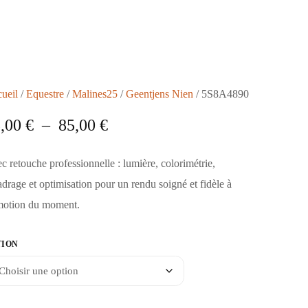
ueil
/
Equestre
/
Malines25
/
Geentjens Nien
/ 5S8A4890
5,00
€
–
85,00
€
c retouche professionnelle : lumière, colorimétrie,
adrage et optimisation pour un rendu soigné et fidèle à
motion du moment.
TION