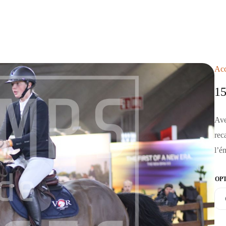
Acc
1
Ave
rec
l’é
OP