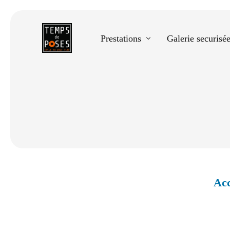
Prestations
Galerie securisé
Equestre
Spectacle de danse
Photos scolaires
Evènementiels
Acc