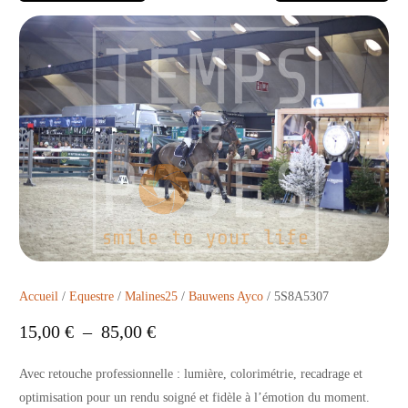
Accueil
/
Equestre
/
Malines25
/
Bauwens Ayco
/ 5S8A5307
15,00
€
–
85,00
€
Avec retouche professionnelle : lumière, colorimétrie, recadrage et
optimisation pour un rendu soigné et fidèle à l’émotion du moment.