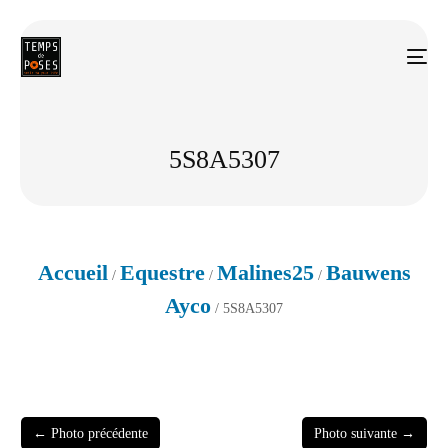
5S8A5307
Accueil
Equestre
Malines25
Bauwens
/
/
/
Ayco
/ 5S8A5307
← Photo précédente
Photo suivante →