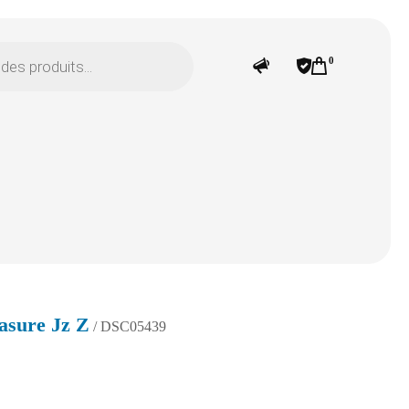
0
asure Jz Z
/ DSC05439