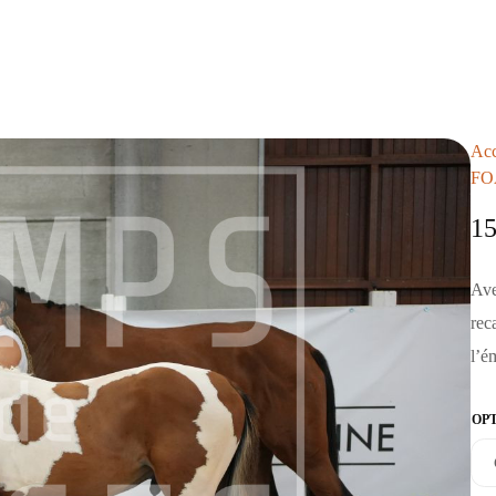
Acc
FO
1
Ave
rec
l’é
OP