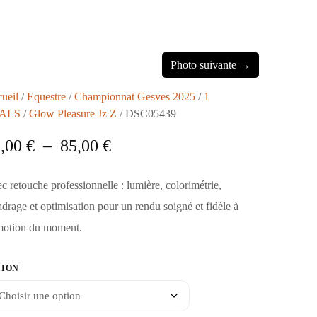
Photo suivante →
ueil
/
Equestre
/
Championnat Gesves 2025
/
1
ALS
/
Glow Pleasure Jz Z
/ DSC05439
5,00
€
–
85,00
€
c retouche professionnelle : lumière, colorimétrie,
adrage et optimisation pour un rendu soigné et fidèle à
motion du moment.
TION