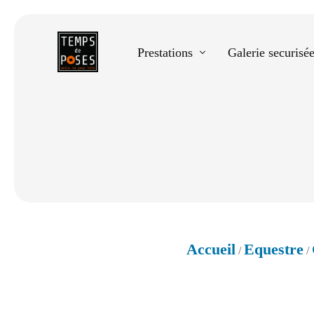
Prestations
Galerie securisé
Equestre
Spectacle de danse
Photos scolaires
Evènementiels
Accueil
Equestre
/
/