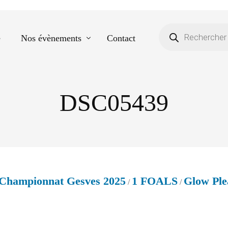
e
Nos évènements
Contact
DSC05439
Equestre
Spectacle de danse
Photos scolaires
Evènementiels
Championnat Gesves 2025
1 FOALS
Glow Ple
/
/