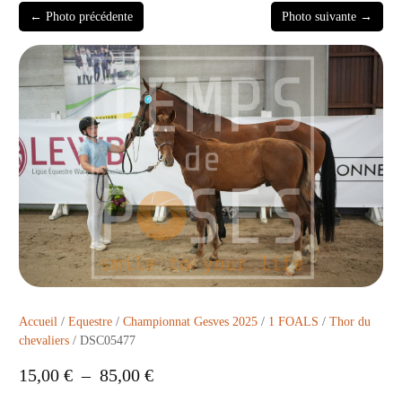
← Photo précédente
Photo suivante →
Accueil
/
Equestre
/
Championnat Gesves 2025
/
1 FOALS
/
Thor du
chevaliers
/ DSC05477
15,00
€
–
85,00
€