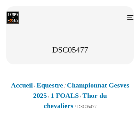
DSC05477
Accueil
Equestre
Championnat Gesves
/
/
2025
1 FOALS
Thor du
/
/
chevaliers
/ DSC05477