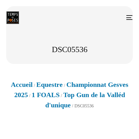
DSC05536
Accueil
Equestre
Championnat Gesves
/
/
2025
1 FOALS
Top Gun de la Valléd
/
/
d'unique
/ DSC05536