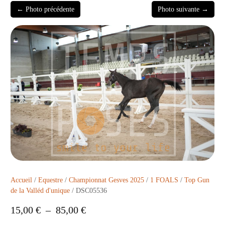
← Photo précédente
Photo suivante →
Accueil
/
Equestre
/
Championnat Gesves 2025
/
1 FOALS
/
Top Gun
de la Valléd d'unique
/ DSC05536
15,00
€
–
85,00
€