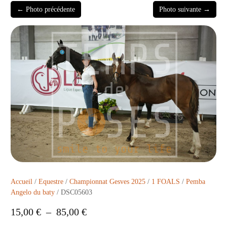
← Photo précédente
Photo suivante →
Accueil
/
Equestre
/
Championnat Gesves 2025
/
1 FOALS
/
Pemba
Angelo du baty
/ DSC05603
15,00
€
–
85,00
€