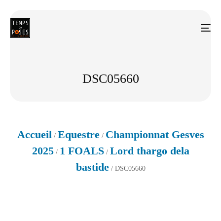
DSC05660
Accueil
Equestre
Championnat Gesves
/
/
2025
1 FOALS
Lord thargo dela
/
/
bastide
/ DSC05660