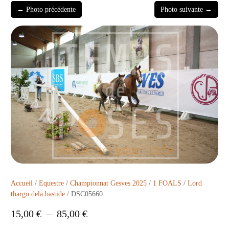
← Photo précédente
Photo suivante →
Accueil
/
Equestre
/
Championnat Gesves 2025
/
1 FOALS
/
Lord
thargo dela bastide
/ DSC05660
15,00
€
–
85,00
€