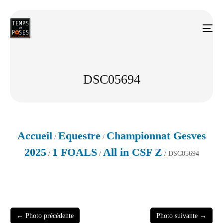
DSC05694
Accueil
Equestre
Championnat Gesves
/
/
2025
1 FOALS
All in CSF Z
/
/
/ DSC05694
← Photo précédente
Photo suivante →