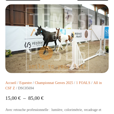
Accueil
/
Equestre
/
Championnat Gesves 2025
/
1 FOALS
/
All in
CSF Z
/ DSC05694
15,00
€
–
85,00
€
Avec retouche professionnelle : lumière, colorimétrie, recadrage et