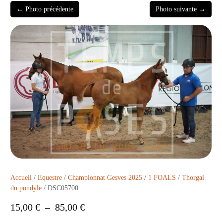
← Photo précédente
Photo suivante →
Accueil
/
Equestre
/
Championnat Gesves 2025
/
1 FOALS
/
Thorgal
du pondyle
/ DSC05700
15,00
€
–
85,00
€