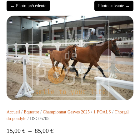
← Photo précédente
Photo suivante →
Accueil
/
Equestre
/
Championnat Gesves 2025
/
1 FOALS
/
Thorgal
du pondyle
/ DSC05705
15,00
€
–
85,00
€