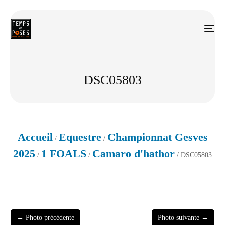
DSC05803
Accueil
Equestre
Championnat Gesves
/
/
2025
1 FOALS
Camaro d'hathor
/
/
/ DSC05803
← Photo précédente
Photo suivante →