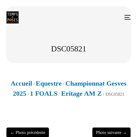
DSC05821
Accueil
Equestre
Championnat Gesves
/
/
2025
1 FOALS
Eritage AM Z
/
/
/ DSC05821
← Photo précédente
Photo suivante →