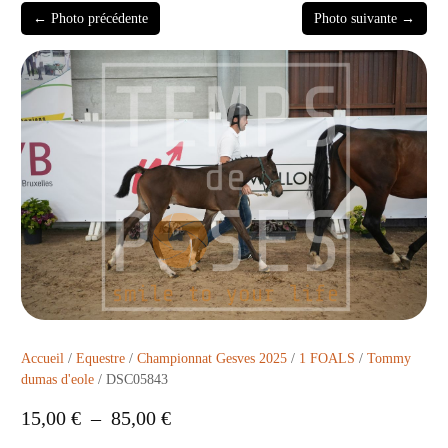
← Photo précédente
Photo suivante →
Accueil
/
Equestre
/
Championnat Gesves 2025
/
1 FOALS
/
Tommy
dumas d'eole
/ DSC05843
15,00
€
–
85,00
€