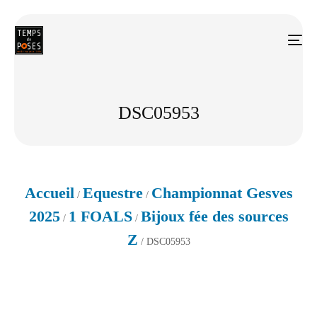
DSC05953
Accueil
Equestre
Championnat Gesves
/
/
2025
1 FOALS
Bijoux fée des sources
/
/
Z
/ DSC05953