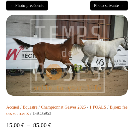
← Photo précédente
Photo suivante →
Accueil
/
Equestre
/
Championnat Gesves 2025
/
1 FOALS
/
Bijoux fée
des sources Z
/ DSC05953
15,00
€
–
85,00
€