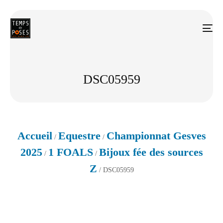
DSC05959
Accueil
Equestre
Championnat Gesves
/
/
2025
1 FOALS
Bijoux fée des sources
/
/
Z
/ DSC05959