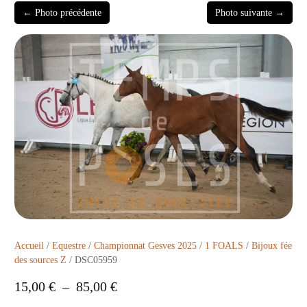
← Photo précédente
Photo suivante →
Accueil
/
Equestre
/
Championnat Gesves 2025
/
1 FOALS
/
Bijoux fée
des sources Z
/ DSC05959
15,00
€
–
85,00
€