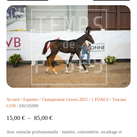
Accueil
/
Equestre
/
Championnat Gesves 2025
/
1 FOALS
/
Toscana
GVH
/ DSC05999
15,00
€
–
85,00
€
Avec retouche professionnelle : lumière, colorimétrie, recadrage et