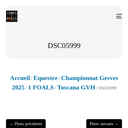
DSC05999
Accueil
Equestre
Championnat Gesves
/
/
2025
1 FOALS
Toscana GVH
/
/
/ DSC05999
← Photo précédente
Photo suivante →